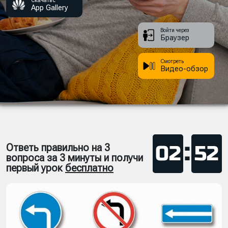
Скачать с
App Gallery
Войти через
Браузер
Смотреть
Видео-обзор
:
Ответь правильно на 3
02
51
вопроса за 3 минуты и получи
первый урок
бесплатно