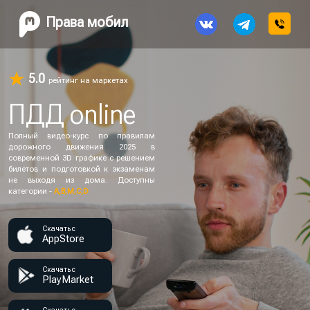
Права мобил
5.0
рейтинг на маркетах
ПДД online
Полный видео-курс по правилам
дорожного движения 2025 в
современной 3D графике с решением
билетов и подготовкой к экзаменам
не выходя из дома. Доступны
категории -
А,В,М,C,D
Скачать с
AppStore
Скачать с
PlayMarket